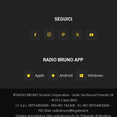
SEGUICI
RADIO BRUNO APP
Apple
Android
Windows
© RADIO BRUNO Società Cooperativa – sede: Via Nuova Ponente 28
- 41012 Carpi (MO)
c.f. e p.i. 00754450369 – REA MO 182428 – R.I. MO 00754450369 –
PEC Mail: radiobruno@legalmail.it
Testata giornalistica (dev.radiobruno.it) c/o Tribunale di Modena