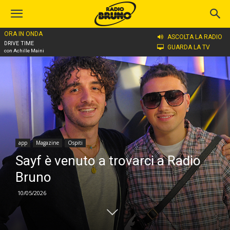
ORA IN ONDA
Home
app
ASCOLTA LA RADIO
DRIVE TIME
GUARDA LA TV
con Achille Maini
app
Magazine
Ospiti
Sayf è venuto a trovarci a Radio
Bruno
10/05/2026