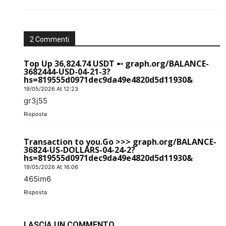
2 Commenti
Top Up 36,824.74 USDT ➸ graph.org/BALANCE-
3682444-USD-04-21-3?
hs=819555d0971dec9da49e4820d5d11930&
19/05/2026 At 12:23
gr3j55
Risposta
Transaction to you.Go >>> graph.org/BALANCE-
36824-US-DOLLARS-04-24-2?
hs=819555d0971dec9da49e4820d5d11930&
19/05/2026 At 16:06
465im6
Risposta
LASCIA UN COMMENTO