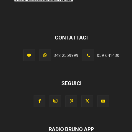
CONTATTACI
348 2559999
059 641430
SEGUICI
RADIO BRUNO APP