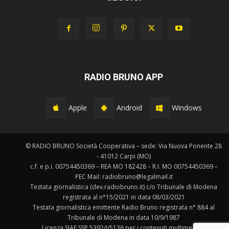
RADIO BRUNO APP
Apple
Android
Windows
© RADIO BRUNO Società Cooperativa – sede: Via Nuova Ponente 28
- 41012 Carpi (MO)
c.f. e p.i. 00754450369 – REA MO 182428 – R.I. MO 00754450369 –
PEC Mail: radiobruno@legalmail.it
Testata giornalistica (dev.radiobruno.it) c/o Tribunale di Modena
registrata al n°15/2021 in data 08/03/2021
Testata giornalistica emittente Radio Bruno registrata n° 884 al
Tribunale di Modena in data 10/9/1987
Licenza SIAE SSP 5392/I/5136 per i contenuti multimediali.