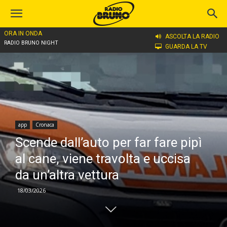
ORA IN ONDA
Home
app
ASCOLTA LA RADIO
RADIO BRUNO NIGHT
GUARDA LA TV
app
Cronaca
Scende dall’auto per far fare pipì
al cane, viene travolta e uccisa
da un’altra vettura
18/03/2026