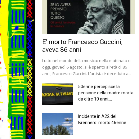
E’ morto Francesco Guccini,
aveva 86 anni
Lutto nel mondo della musica: nella mattinata di
oggi, giovedì 6 agosto, si è spento all’età di 86
anni, Francesco Guccini. L’artista è deceduto a...
50enne percepisce la
pensione della madre morta
da oltre 10 anni:...
Incidente in A22 del
Brennero: morto 46enne