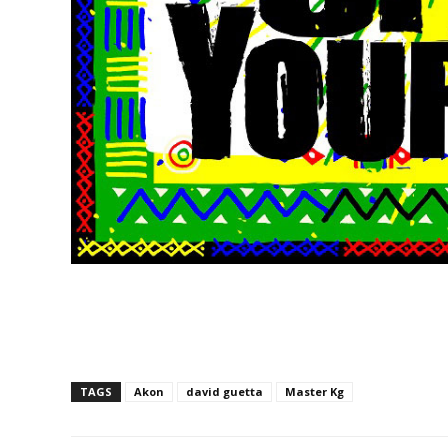
TAGS
Akon
david guetta
Master Kg