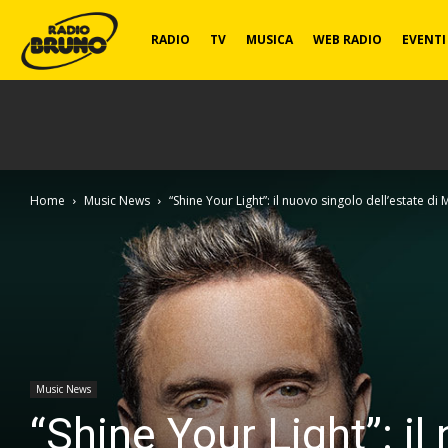
Radio
RADIO
TV
MUSICA
WEB RADIO
EVENTI
Bruno
Home
Music News
“Shine Your Light”: il nuovo singolo dell’estate di 
Music News
“Shine Your Light”: il