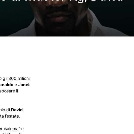
 gli 800 milioni
Ronaldo
e
Janet
sposare il
nio di
David
a l’estate.
Jerusalema” e