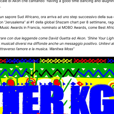
ocale di Akon che cantando “having a good time dancing and laughing”
.
un sapore Sud Africano, ora arriva ad uno step successivo della sua 
on “Jerusalema” al #1 della global Shazam chart per 8 settimane, rag
NRJ Music Awards in Francia, nominato ai MOBO Awards, come Best Afri
rare con due leggende come David Guetta ed Akon. ‘Shine Your Ligh’t
 musicali diversi ma diffonde anche un messaggio positivo. Unitevi al
attraverso l’amore e la musica. Wanitwa Moss”