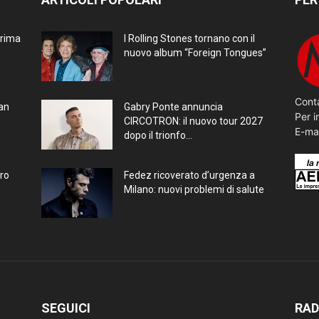
prima
I Rolling Stones tornano con il
nuovo album “Foreign Tongues”
Conta
ran
Gabry Ponte annuncia
Per i
CIRCOTRON: il nuovo tour 2027
E-ma
dopo il trionfo...
bro
Fedez ricoverato d’urgenza a
Milano: nuovi problemi di salute
SEGUICI
RAD