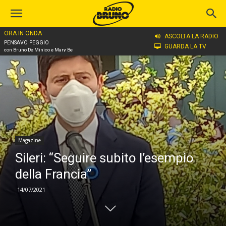
ORA IN ONDA
Home
Magazine
ASCOLTA LA RADIO
PENSAVO PEGGIO
GUARDA LA TV
con Bruno De Minico e Mary Be
Magazine
Sileri: “Seguire subito l’esempio
della Francia”
14/07/2021