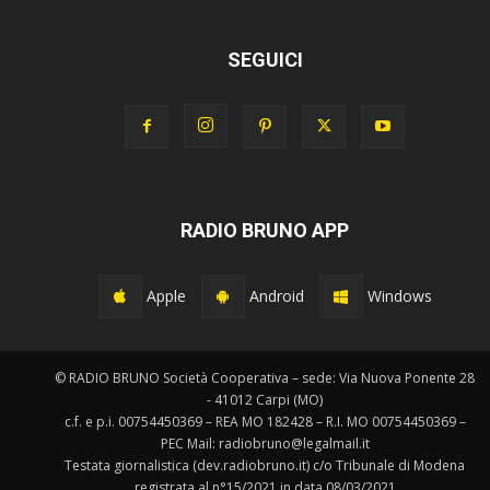
SEGUICI
RADIO BRUNO APP
Apple
Android
Windows
© RADIO BRUNO Società Cooperativa – sede: Via Nuova Ponente 28
- 41012 Carpi (MO)
c.f. e p.i. 00754450369 – REA MO 182428 – R.I. MO 00754450369 –
PEC Mail: radiobruno@legalmail.it
Testata giornalistica (dev.radiobruno.it) c/o Tribunale di Modena
registrata al n°15/2021 in data 08/03/2021