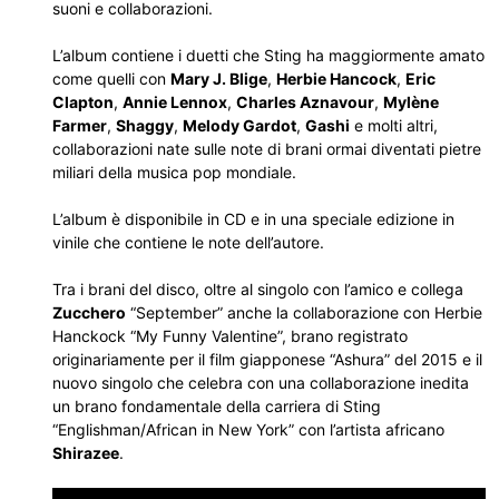
suoni e collaborazioni.
L’album contiene i duetti che Sting ha maggiormente amato
come quelli con
Mary J. Blige
,
Herbie Hancock
,
Eric
Clapton
,
Annie Lennox
,
Charles Aznavour
,
Mylène
Farmer
,
Shaggy
,
Melody Gardot
,
Gashi
e molti altri,
collaborazioni nate sulle note di brani ormai diventati pietre
miliari della musica pop mondiale.
L’album è disponibile in CD e in una speciale edizione in
vinile che contiene le note dell’autore.
Tra i brani del disco, oltre al singolo con l’amico e collega
Zucchero
“September” anche la collaborazione con Herbie
Hanckock “My Funny Valentine”, brano registrato
originariamente per il film giapponese “Ashura” del 2015 e il
nuovo singolo che celebra con una collaborazione inedita
un brano fondamentale della carriera di Sting
“Englishman/African in New York” con l’artista africano
Shirazee
.