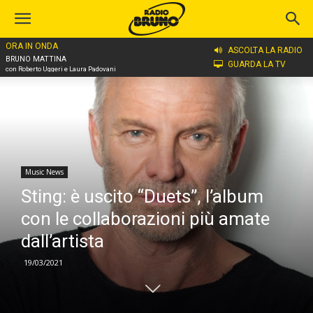
ORA IN ONDA
Home
Music News
ASCOLTA LA RADIO
BRUNO MATTINA
GUARDA LA TV
con Roberto Uggeri e Laura Padovani
Music News
Sting: è uscito “Duets”, l’album
con le collaborazioni più amate
dall’artista
19/03/2021