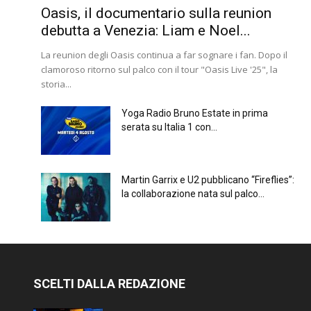
Oasis, il documentario sulla reunion
debutta a Venezia: Liam e Noel...
La reunion degli Oasis continua a far sognare i fan. Dopo il
clamoroso ritorno sul palco con il tour "Oasis Live '25", la
storia...
Yoga Radio Bruno Estate in prima
serata su Italia 1 con...
Martin Garrix e U2 pubblicano “Fireflies”:
la collaborazione nata sul palco...
SCELTI DALLA REDAZIONE