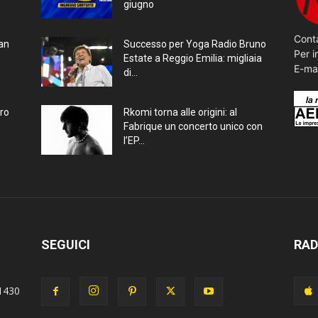
giugno
Conta
ran
Successo per Yoga Radio Bruno
Per i
Estate a Reggio Emilia: migliaia
E-ma
di...
bro
Rkomi torna alle origini: al
Fabrique un concerto unico con
l’EP...
SEGUICI
RAD
1430