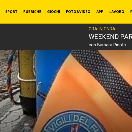
SPORT
RUBRICHE
GIOCHI
FOTO&VIDEO
APP
LAVORO
ORA IN ONDA
WEEKEND PA
con Barbara Pinotti