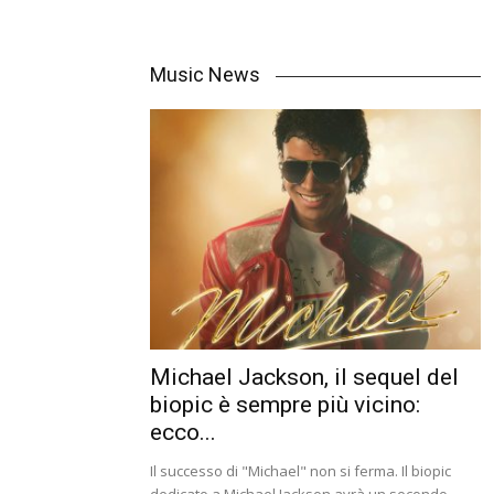
Music News
Michael Jackson, il sequel del
biopic è sempre più vicino:
ecco...
Il successo di "Michael" non si ferma. Il biopic
dedicato a Michael Jackson avrà un secondo