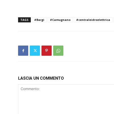
TAGS
#Bargi
#Camugnano
#centraleidroelettrica
LASCIA UN COMMENTO