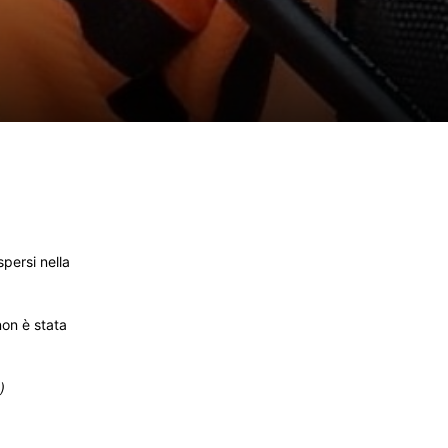
spersi nella
non è stata
)