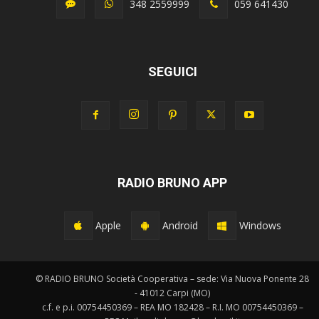
348 2559999
059 641430
SEGUICI
RADIO BRUNO APP
Apple
Android
Windows
© RADIO BRUNO Società Cooperativa – sede: Via Nuova Ponente 28
- 41012 Carpi (MO)
c.f. e p.i. 00754450369 – REA MO 182428 – R.I. MO 00754450369 –