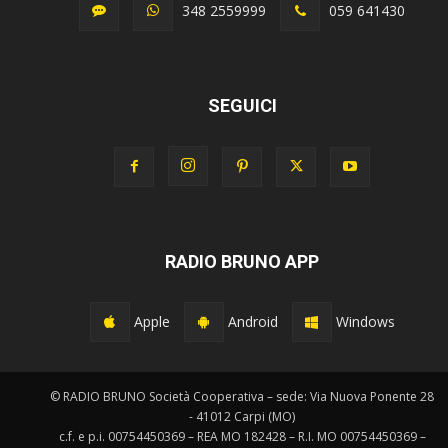
348 2559999
059 641430
SEGUICI
RADIO BRUNO APP
Apple
Android
Windows
© RADIO BRUNO Società Cooperativa – sede: Via Nuova Ponente 28
- 41012 Carpi (MO)
c.f. e p.i. 00754450369 – REA MO 182428 – R.I. MO 00754450369 –