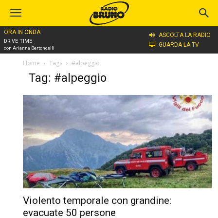
ORA IN ONDA
ASCOLTA LA RADIO
DRIVE TIME
GUARDA LA TV
con Arianna Bertoncelli
Home
Tags
#alpeggio
Tag: #alpeggio
Violento temporale con grandine:
evacuate 50 persone