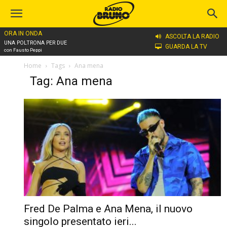
ORA IN ONDA
ASCOLTA LA RADIO
UNA POLTRONA PER DUE
GUARDA LA TV
con Fausto Peppi
Home
Tags
Ana mena
Tag: Ana mena
Fred De Palma e Ana Mena, il nuovo
singolo presentato ieri...