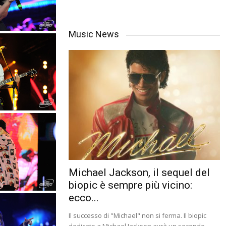
Music News
Michael Jackson, il sequel del
biopic è sempre più vicino:
ecco...
Il successo di "Michael" non si ferma. Il biopic
dedicato a Michael Jackson avrà un secondo