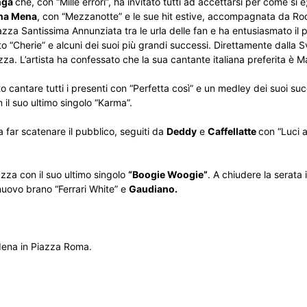
nga
che, con “Mille errori”, ha invitato tutti ad accettarsi per come si 
na Mena
, con “Mezzanotte” e le sue hit estive, accompagnata da R
Piazza Santissima Annunziata tra le urla delle fan e ha entusiasmato il 
o “Cherie” e alcuni dei suoi più grandi successi. Direttamente dalla S
azza. L’artista ha confessato che la sua cantante italiana preferita è
to cantare tutti i presenti con “Perfetta così” e un medley dei suoi su
n il suo ultimo singolo “Karma”.
 far scatenare il pubblico, seguiti da
Deddy
e
Caffellatte
con “Luci 
azza con il suo ultimo singolo
“Boogie Woogie”
. A chiudere la serata 
 nuovo brano “Ferrari White” e
Gaudiano.
odena in Piazza Roma.