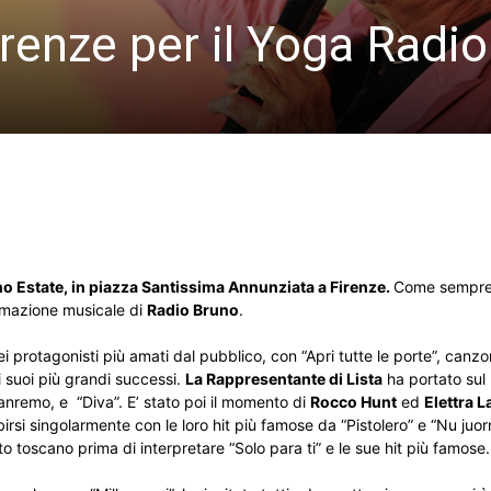
renze per il Yoga Radio
o Estate, in piazza Santissima Annunziata a Firenze.
Come sempre 
mmazione musicale di
Radio Bruno
.
i protagonisti più amati dal pubblico, con “Apri tutte le porte”, canz
ei suoi più grandi successi.
La Rappresentante di Lista
ha portato sul
nremo, e “Diva”. E’ stato poi il momento di
Rocco Hunt
ed
Elettra 
birsi singolarmente con le loro hit più famose da “Pistolero” e “Nu juo
to toscano prima di interpretare “Solo para ti” e le sue hit più famose.