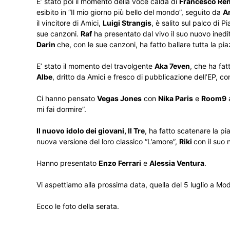
E’ stato poi il momento della voce calda di
Francesco Re
esibito in “Il mio giorno più bello del mondo”, seguito da
A
il vincitore di Amici,
Luigi Strangis
, è salito sul palco di 
sue canzoni.
Raf
ha presentato dal vivo il suo nuovo inedit
Darin
che, con le sue canzoni, ha fatto ballare tutta la pi
E’ stato il momento del travolgente
Aka 7even
, che ha fat
Albe
, dritto da Amici e fresco di pubblicazione dell’EP, co
Ci hanno pensato
Vegas Jones
con
Nika Paris
e
Room9
a
mi fai dormire”.
Il nuovo idolo dei giovani, Il Tre
, ha fatto scatenare la pi
nuova versione del loro classico “L’amore”,
Riki
con il suo
Hanno presentato
Enzo Ferrari
e
Alessia Ventura
.
Vi aspettiamo alla prossima data, quella del 5 luglio a M
Ecco le foto della serata.