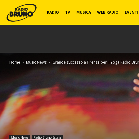
Radio
RADIO
TV
MUSICA
WEB RADIO
EVENTI
Bruno
Home
Music News
Grande successo a Firenze per il Yoga Radio Brun
Music News
Radio Bruno Estate