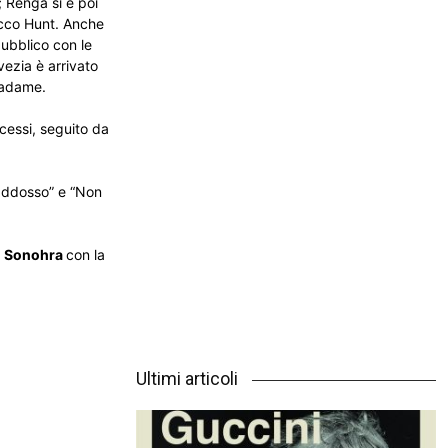
è; Renga si è poi
occo Hunt. Anche
pubblico con le
vezia è arrivato
 Madame.
ccessi, seguito da
addosso” e “Non
i
Sonohra
con la
Ultimi articoli