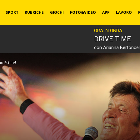
SPORT
RUBRICHE
GIOCHI
FOTO&VIDEO
APP
LAVORO
ORA IN ONDA
DRIVE TIME
con Arianna Bertoncell
o Estate!