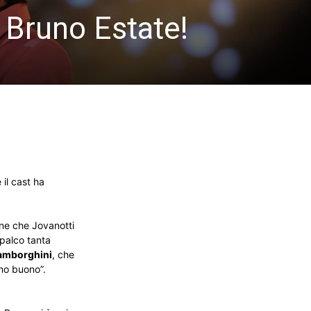
 Bruno Estate!
il cast ha
one che Jovanotti
 palco tanta
Lamborghini
, che
rno buono”.