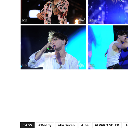
TAGS
#Deddy
aka 7even
Albe
ALVARO SOLER
A