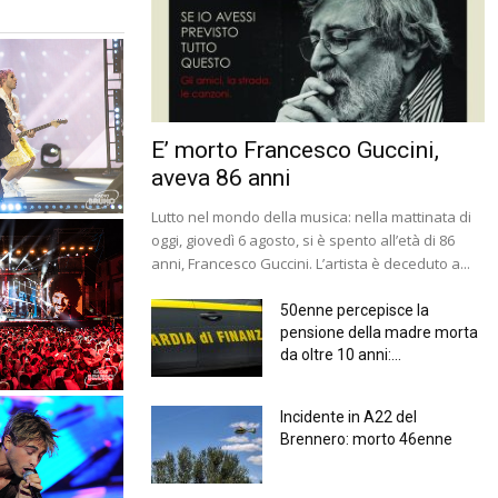
E’ morto Francesco Guccini,
aveva 86 anni
Lutto nel mondo della musica: nella mattinata di
oggi, giovedì 6 agosto, si è spento all’età di 86
anni, Francesco Guccini. L’artista è deceduto a...
50enne percepisce la
pensione della madre morta
da oltre 10 anni:...
Incidente in A22 del
Brennero: morto 46enne