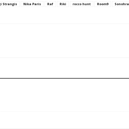
gi Strangis
Nika Paris
Raf
Riki
rocco hunt
Room9
Sonohra