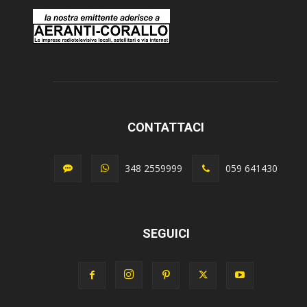
CONTATTACI
348 2559999
059 641430
SEGUICI