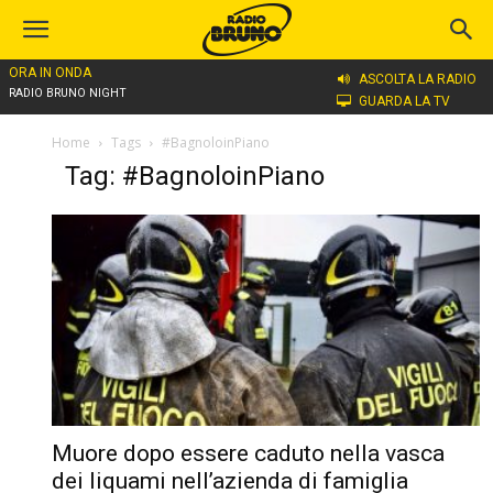
ORA IN ONDA
ASCOLTA LA RADIO
RADIO BRUNO NIGHT
GUARDA LA TV
Home
Tags
#BagnoloinPiano
Tag: #BagnoloinPiano
Muore dopo essere caduto nella vasca
dei liquami nell’azienda di famiglia