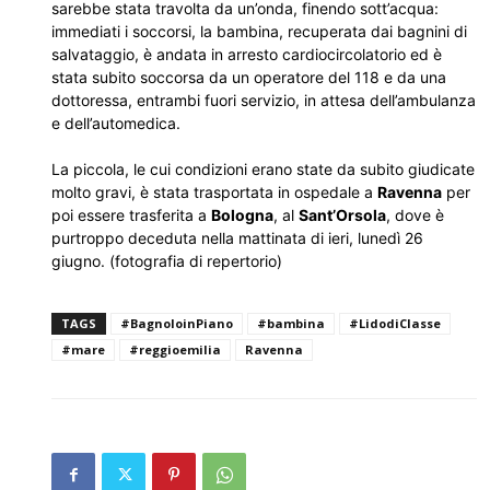
sarebbe stata travolta da un’onda, finendo sott’acqua:
immediati i soccorsi, la bambina, recuperata dai bagnini di
salvataggio, è andata in arresto cardiocircolatorio ed è
stata subito soccorsa da un operatore del 118 e da una
dottoressa, entrambi fuori servizio, in attesa dell’ambulanza
e dell’automedica.
La piccola, le cui condizioni erano state da subito giudicate
molto gravi, è stata trasportata in ospedale a
Ravenna
per
poi essere trasferita a
Bologna
, al
Sant’Orsola
, dove è
purtroppo deceduta nella mattinata di ieri, lunedì 26
giugno. (fotografia di repertorio)
TAGS
#BagnoloinPiano
#bambina
#LidodiClasse
#mare
#reggioemilia
Ravenna