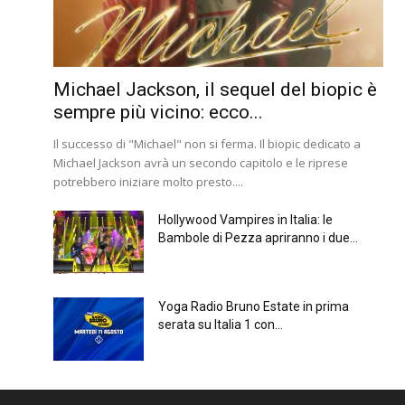
Michael Jackson, il sequel del biopic è
sempre più vicino: ecco...
Il successo di "Michael" non si ferma. Il biopic dedicato a
Michael Jackson avrà un secondo capitolo e le riprese
potrebbero iniziare molto presto....
Hollywood Vampires in Italia: le
Bambole di Pezza apriranno i due...
Yoga Radio Bruno Estate in prima
serata su Italia 1 con...