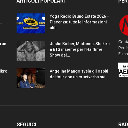
ARTICOLI POPOLARI
PER
Yoga Radio Bruno Estate 2026 –
..
Piacenza: tutte le informazioni
utili
Conta
gran
Justin Bieber, Madonna, Shakira
Per i
e BTS insieme per l’Halftime
E-ma
Show dei...
Libro
Angelina Mango svela gli ospiti
del tour con un cruciverba sui...
SEGUICI
RAD