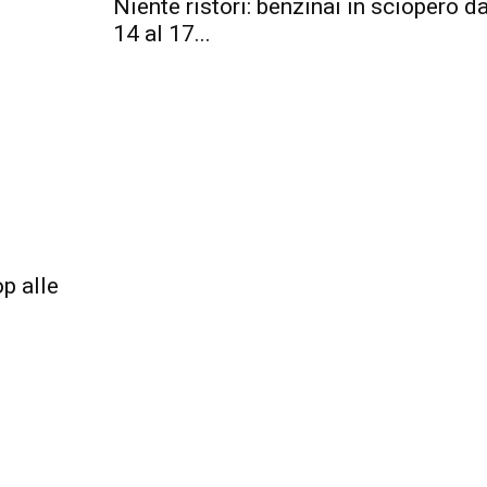
Niente ristori: benzinai in sciopero da
14 al 17...
p alle