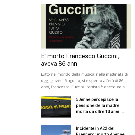
E’ morto Francesco Guccini,
aveva 86 anni
Lutto nel mondo della musica: nella mattinata di
oggi, giovedì 6 agosto, si è spento all’età di 86
anni, Francesco Guccini. L’artista è deceduto a...
50enne percepisce la
pensione della madre
morta da oltre 10 anni:...
Incidente in A22 del
Brennero: morto 46enne