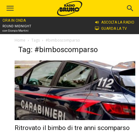
ORA IN ONDA
ASCOLTA LA RADIO
ROUND MIDNIGHT
GUARDA LA TV
con Giorgio Martini
Home
Tags
#bimboscomparso
Tag: #bimboscomparso
Ritrovato il bimbo di tre anni scomparso