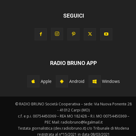
SEGUICI
RADIO BRUNO APP
Apple
Android
Windows
© RADIO BRUNO Società Cooperativa – sede: Via Nuova Ponente 28
- 41012 Carpi (MO)
c.f. e p.i. 00754450369 – REA MO 182428 – R.I. MO 00754450369 –
PEC Mail: radiobruno@legalmail.it
Testata giornalistica (dev.radiobruno.it) c/o Tribunale di Modena
registrata al n°15/2021 in data 08/03/2021