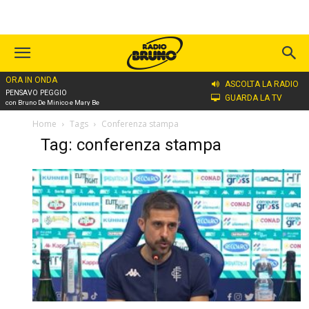
ORA IN ONDA
ASCOLTA LA RADIO
PENSAVO PEGGIO
GUARDA LA TV
con Bruno De Minico e Mary Be
Home
Tags
Conferenza stampa
Tag: conferenza stampa