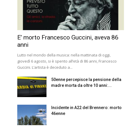
E’ morto Francesco Guccini, aveva 86
anni
Lutto nel mondo della musica: nella mattinata di oggi,
giovedì 6 agosto, si è spento all’età di 86 anni, Francesco
Guccini. L’artista è deceduto a...
50enne percepisce la pensione della
madre morta da oltre 10 anni:...
Incidente in A22 del Brennero: morto
46enne