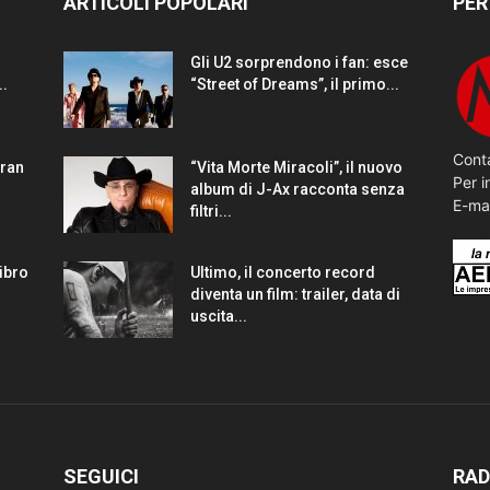
ARTICOLI POPOLARI
PER
Gli U2 sorprendono i fan: esce
..
“Street of Dreams”, il primo...
Conta
gran
“Vita Morte Miracoli”, il nuovo
Per i
album di J-Ax racconta senza
E-ma
filtri...
Libro
Ultimo, il concerto record
diventa un film: trailer, data di
uscita...
SEGUICI
RAD