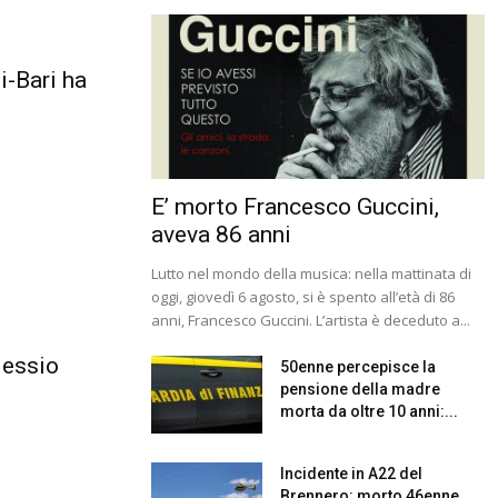
i-Bari ha
E’ morto Francesco Guccini,
aveva 86 anni
Lutto nel mondo della musica: nella mattinata di
oggi, giovedì 6 agosto, si è spento all’età di 86
anni, Francesco Guccini. L’artista è deceduto a...
lessio
50enne percepisce la
pensione della madre
morta da oltre 10 anni:...
Incidente in A22 del
Brennero: morto 46enne