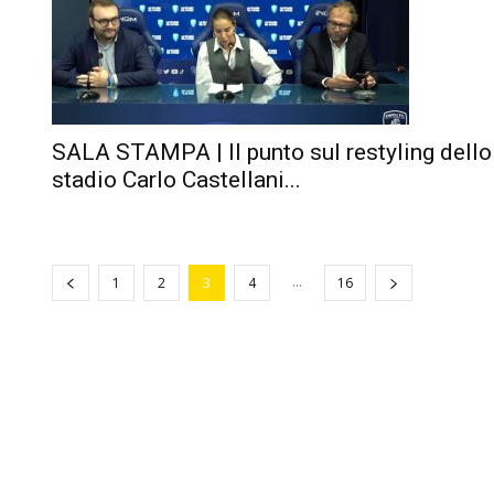
SALA STAMPA | Il punto sul restyling dello
stadio Carlo Castellani...
...
1
2
3
4
16