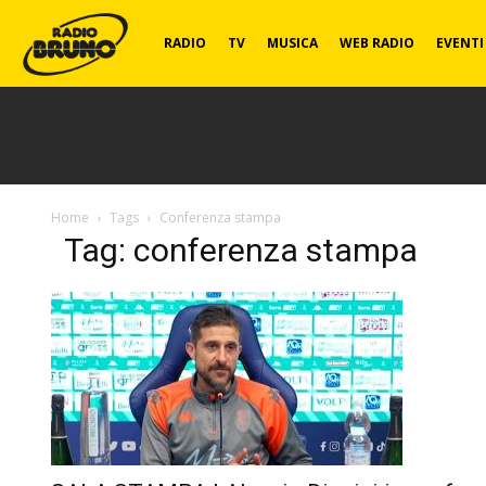
Radio
RADIO
TV
MUSICA
WEB RADIO
EVENTI
Bruno
Home
Tags
Conferenza stampa
Tag: conferenza stampa