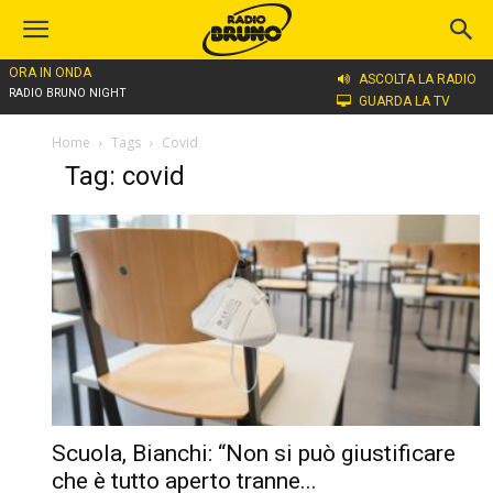
ORA IN ONDA
ASCOLTA LA RADIO
RADIO BRUNO NIGHT
GUARDA LA TV
Home
Tags
Covid
Tag: covid
Scuola, Bianchi: “Non si può giustificare
che è tutto aperto tranne...