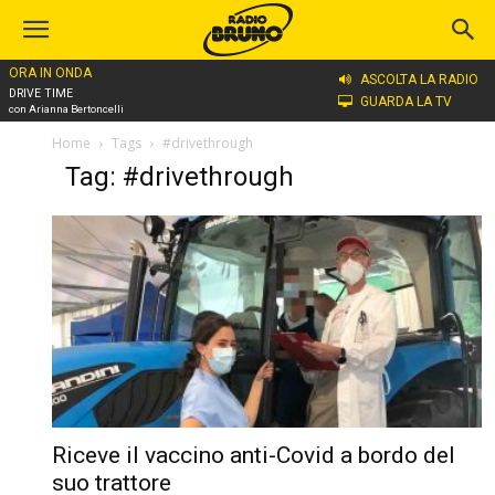
ORA IN ONDA
ASCOLTA LA RADIO
DRIVE TIME
GUARDA LA TV
con Arianna Bertoncelli
Home
Tags
#drivethrough
Tag: #drivethrough
Riceve il vaccino anti-Covid a bordo del
suo trattore