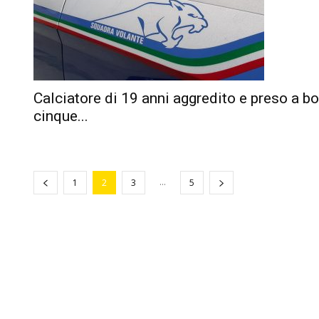
Calciatore di 19 anni aggredito e preso a bo
cinque...
...
1
2
3
5