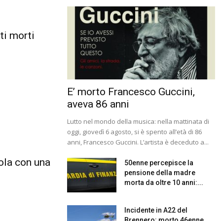
ti morti
E’ morto Francesco Guccini,
aveva 86 anni
Lutto nel mondo della musica: nella mattinata di
oggi, giovedì 6 agosto, si è spento all’età di 86
anni, Francesco Guccini. L’artista è deceduto a...
ola con una
50enne percepisce la
pensione della madre
morta da oltre 10 anni:...
Incidente in A22 del
Brennero: morto 46enne