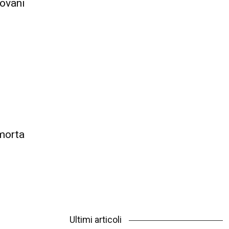
iovani
 morta
Ultimi articoli