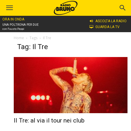
ORA IN ONDA
ASCOLTA LA RADIO
UNA POLTRONA PER DUE
GUARDA LA TV
con Fausto Peppi
Home
Tags
Il Tre
Tag: Il Tre
Il Tre: al via il tour nei club