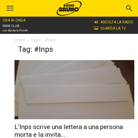
ORA IN ONDA
ASCOLTA LA RADIO
FANS CLUB
GUARDA LA TV
con Barbara Pinotti
Home
Tags
#Inps
Tag: #Inps
L’Inps scrive una lettera a una persona
morta e la invita...