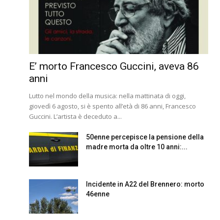
E’ morto Francesco Guccini, aveva 86
anni
Lutto nel mondo della musica: nella mattinata di oggi,
giovedì 6 agosto, si è spento all’età di 86 anni, Francesco
Guccini. L’artista è deceduto a...
50enne percepisce la pensione della
madre morta da oltre 10 anni:...
Incidente in A22 del Brennero: morto
46enne