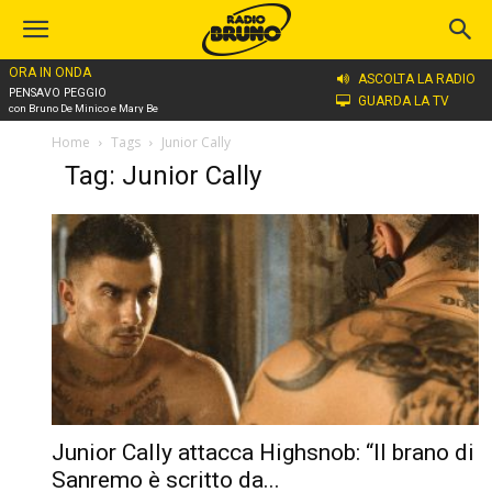
ORA IN ONDA
ASCOLTA LA RADIO
PENSAVO PEGGIO
GUARDA LA TV
con Bruno De Minico e Mary Be
Home
Tags
Junior Cally
Tag: Junior Cally
Junior Cally attacca Highsnob: “Il brano di
Sanremo è scritto da...