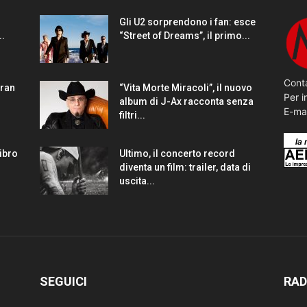
Gli U2 sorprendono i fan: esce
..
“Street of Dreams”, il primo...
Conta
gran
“Vita Morte Miracoli”, il nuovo
Per i
album di J-Ax racconta senza
E-ma
filtri...
Libro
Ultimo, il concerto record
diventa un film: trailer, data di
uscita...
SEGUICI
RAD