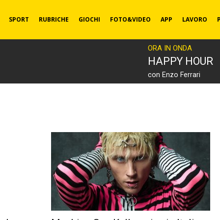
SPORT
RUBRICHE
GIOCHI
FOTO&VIDEO
APP
LAVORO
ORA IN ONDA
HAPPY HOUR
con Enzo Ferrari