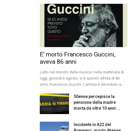
E’ morto Francesco Guccini,
aveva 86 anni
Lutto nel mondo della musica: nella mattinata di
oggi, giovedì 6 agosto, si è spento all’età di 86
anni, Francesco Guccini. L’artista è deceduto a...
50enne percepisce la
pensione della madre
morta da oltre 10 anni:...
Incidente in A22 del
Brennero: morto 46enne