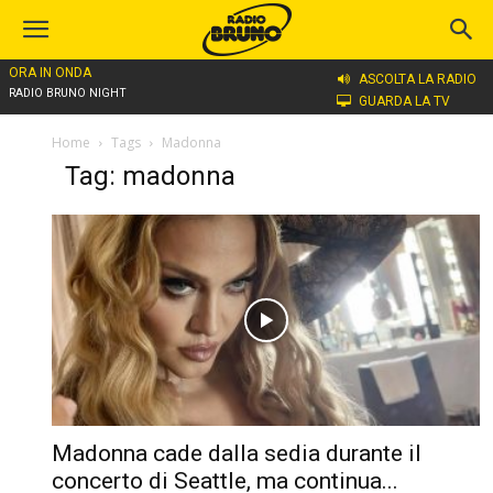
ORA IN ONDA
ASCOLTA LA RADIO
RADIO BRUNO NIGHT
GUARDA LA TV
Home
Tags
Madonna
Tag: madonna
Madonna cade dalla sedia durante il
concerto di Seattle, ma continua...