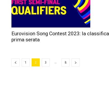
Eurovision Song Contest 2023: la classifica
prima serata
...
1
2
3
8