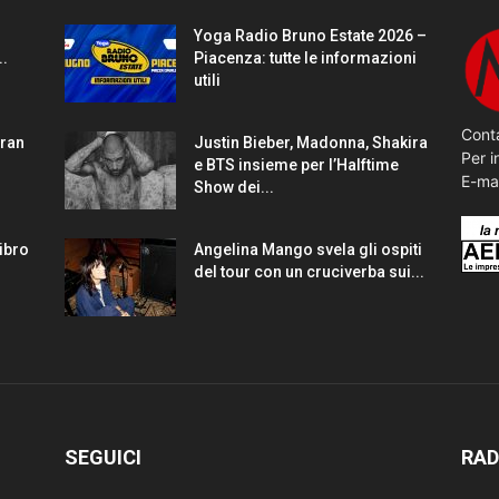
Yoga Radio Bruno Estate 2026 –
..
Piacenza: tutte le informazioni
utili
Conta
gran
Justin Bieber, Madonna, Shakira
Per i
e BTS insieme per l’Halftime
E-ma
Show dei...
Libro
Angelina Mango svela gli ospiti
del tour con un cruciverba sui...
SEGUICI
RAD