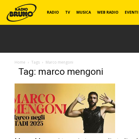
Radio
RADIO
TV
MUSICA
WEB RADIO
EVENTI
Bruno
Home
Tags
Marco mengoni
Tag: marco mengoni