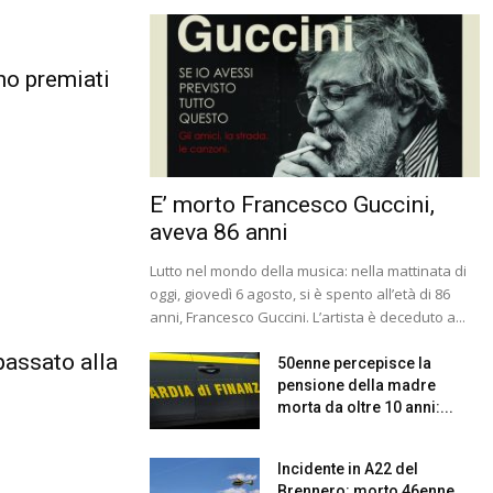
o premiati
E’ morto Francesco Guccini,
aveva 86 anni
Lutto nel mondo della musica: nella mattinata di
oggi, giovedì 6 agosto, si è spento all’età di 86
anni, Francesco Guccini. L’artista è deceduto a...
passato alla
50enne percepisce la
pensione della madre
morta da oltre 10 anni:...
Incidente in A22 del
Brennero: morto 46enne