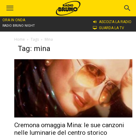
ORA IN ONDA
ASCOLTA LA RADIO
RADIO BRUNO NIGHT
GUARDA LA TV
Home
Tags
Mina
Tag: mina
Cremona omaggia Mina: le sue canzoni
nelle luminarie del centro storico