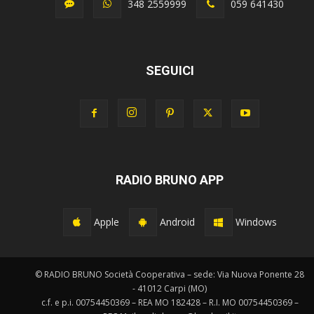
348 2559999
059 641430
SEGUICI
RADIO BRUNO APP
Apple
Android
Windows
© RADIO BRUNO Società Cooperativa – sede: Via Nuova Ponente 28
- 41012 Carpi (MO)
c.f. e p.i. 00754450369 – REA MO 182428 – R.I. MO 00754450369 –