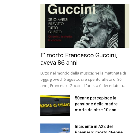
E’ morto Francesco Guccini,
aveva 86 anni
Lutto nel mondo della musica: nella mattinata di
oggi, giovedì 6 agosto, si è spento all’età di 86
anni, Francesco Guccini. L’artista è deceduto a...
50enne percepisce la
pensione della madre
morta da oltre 10 anni:...
Incidente in A22 del
Brennero: morto 46enne