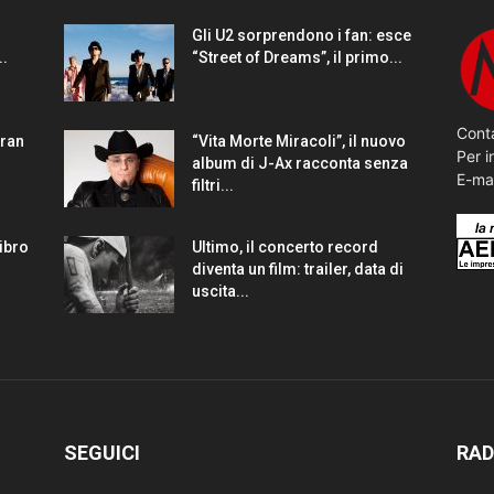
Gli U2 sorprendono i fan: esce
..
“Street of Dreams”, il primo...
Conta
gran
“Vita Morte Miracoli”, il nuovo
Per i
album di J-Ax racconta senza
E-ma
filtri...
Libro
Ultimo, il concerto record
diventa un film: trailer, data di
uscita...
SEGUICI
RAD