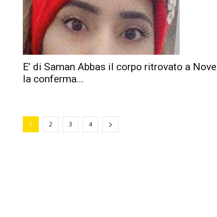
E’ di Saman Abbas il corpo ritrovato a Novel
la conferma...
1
2
3
4