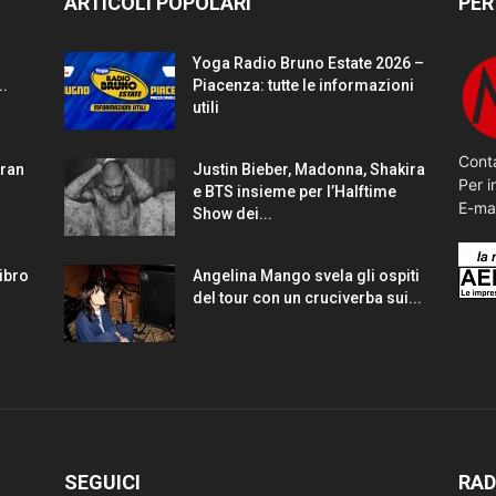
ARTICOLI POPOLARI
PER
Yoga Radio Bruno Estate 2026 –
..
Piacenza: tutte le informazioni
utili
Conta
gran
Justin Bieber, Madonna, Shakira
Per i
e BTS insieme per l’Halftime
E-ma
Show dei...
Libro
Angelina Mango svela gli ospiti
del tour con un cruciverba sui...
SEGUICI
RAD