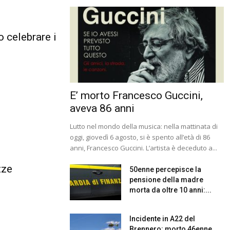
o celebrare i
E’ morto Francesco Guccini,
aveva 86 anni
Lutto nel mondo della musica: nella mattinata di
oggi, giovedì 6 agosto, si è spento all’età di 86
anni, Francesco Guccini. L’artista è deceduto a...
zze
50enne percepisce la
pensione della madre
morta da oltre 10 anni:...
Incidente in A22 del
Brennero: morto 46enne