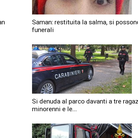
an
Saman: restituita la salma, si posson
funerali
è
Si denuda al parco davanti a tre raga
minorenni e le...