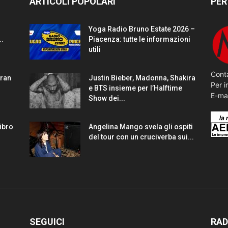
ARTICOLI POPOLARI
PER
Yoga Radio Bruno Estate 2026 –
..
Piacenza: tutte le informazioni
utili
Conta
gran
Justin Bieber, Madonna, Shakira
Per i
e BTS insieme per l’Halftime
E-ma
Show dei...
Libro
Angelina Mango svela gli ospiti
del tour con un cruciverba sui...
SEGUICI
RAD