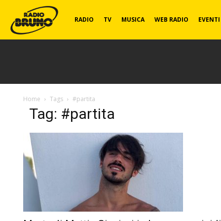
Radio
RADIO
TV
MUSICA
WEB RADIO
EVENTI
Bruno
Home
Tags
#partita
Tag: #partita