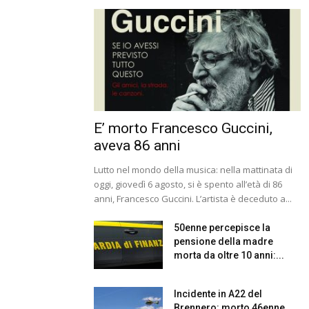
E’ morto Francesco Guccini,
aveva 86 anni
Lutto nel mondo della musica: nella mattinata di
oggi, giovedì 6 agosto, si è spento all’età di 86
anni, Francesco Guccini. L’artista è deceduto a...
50enne percepisce la
pensione della madre
morta da oltre 10 anni:...
Incidente in A22 del
Brennero: morto 46enne