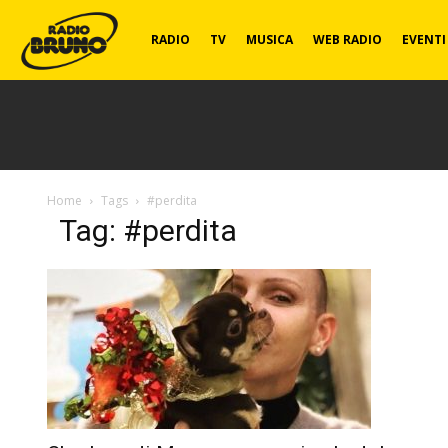
Radio
RADIO
TV
MUSICA
WEB RADIO
EVENTI
Bruno
Home
Tags
#perdita
Tag: #perdita