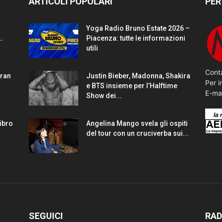
ARTICOLI POPOLARI
PER
Yoga Radio Bruno Estate 2026 –
..
Piacenza: tutte le informazioni
utili
Conta
gran
Justin Bieber, Madonna, Shakira
Per i
e BTS insieme per l’Halftime
E-ma
Show dei...
Libro
Angelina Mango svela gli ospiti
del tour con un cruciverba sui...
SEGUICI
RAD