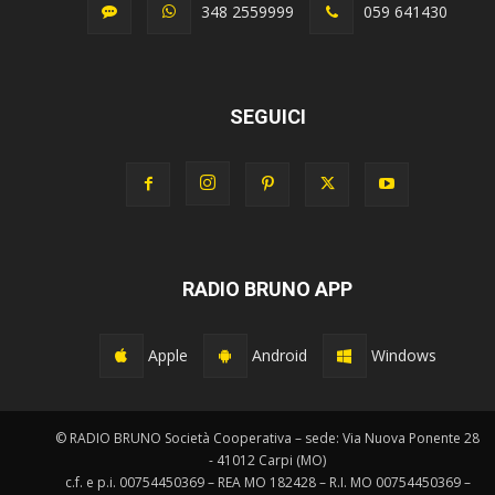
348 2559999
059 641430
SEGUICI
RADIO BRUNO APP
Apple
Android
Windows
© RADIO BRUNO Società Cooperativa – sede: Via Nuova Ponente 28
- 41012 Carpi (MO)
c.f. e p.i. 00754450369 – REA MO 182428 – R.I. MO 00754450369 –