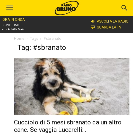
ORA IN ONDA
ASCOLTA LA RADIO
DRIVE TIME
GUARDA LA TV
con Achille Maini
Home
Tags
#sbranato
Tag: #sbranato
Cucciolo di 5 mesi sbranato da un altro
cane. Selvaggia Lucarelli:...