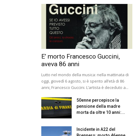
E’ morto Francesco Guccini,
aveva 86 anni
Lutto nel mondo della musica: nella mattinata di
oggi, giovedì 6 agosto, si è spento all’età di 86
anni, Francesco Guccini. L’artista è deceduto a...
50enne percepisce la
pensione della madre
morta da oltre 10 anni:...
Incidente in A22 del
Brennero: morto 46enne