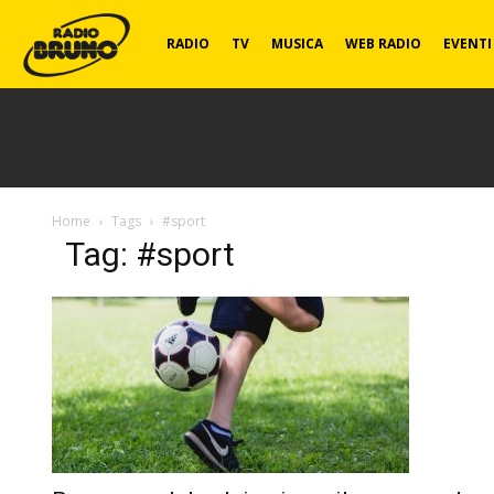
Radio
RADIO
TV
MUSICA
WEB RADIO
EVENTI
Bruno
Home
Tags
#sport
Tag: #sport