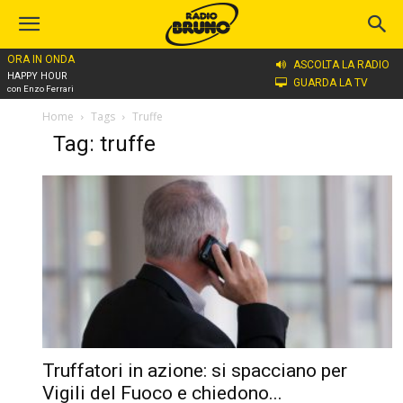
ORA IN ONDA
ASCOLTA LA RADIO
HAPPY HOUR
GUARDA LA TV
con Enzo Ferrari
Home
Tags
Truffe
Tag: truffe
Truffatori in azione: si spacciano per
Vigili del Fuoco e chiedono...