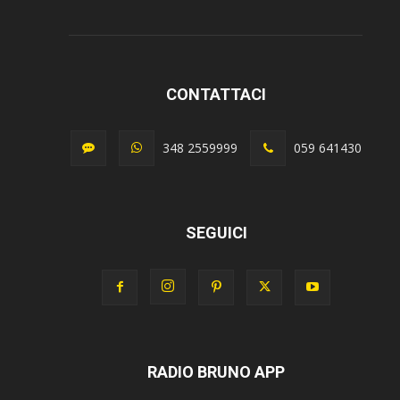
CONTATTACI
348 2559999
059 641430
SEGUICI
RADIO BRUNO APP