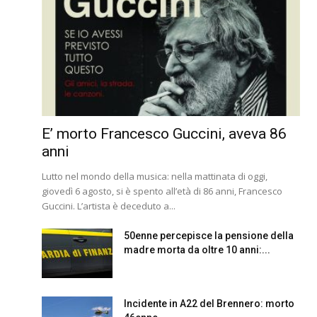
E’ morto Francesco Guccini, aveva 86
anni
Lutto nel mondo della musica: nella mattinata di oggi,
giovedì 6 agosto, si è spento all’età di 86 anni, Francesco
Guccini. L’artista è deceduto a...
50enne percepisce la pensione della
madre morta da oltre 10 anni:...
Incidente in A22 del Brennero: morto