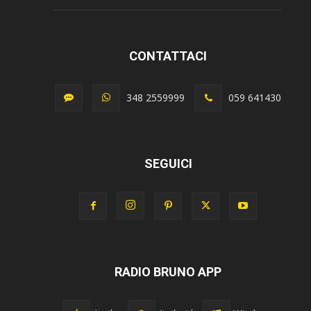
CONTATTACI
348 2559999
059 641430
SEGUICI
RADIO BRUNO APP