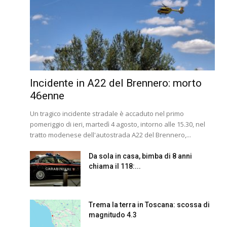
Incidente in A22 del Brennero: morto
46enne
Un tragico incidente stradale è accaduto nel primo
pomeriggio di ieri, martedì 4 agosto, intorno alle 15.30, nel
tratto modenese dell'autostrada A22 del Brennero,...
Da sola in casa, bimba di 8 anni
chiama il 118:...
Trema la terra in Toscana: scossa di
magnitudo 4.3