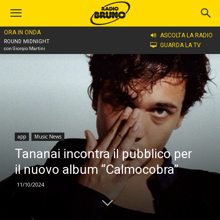
ORA IN ONDA
Home
app
ASCOLTA LA RADIO
ROUND MIDNIGHT
GUARDA LA TV
con Giorgio Martini
app
Music News
Tananai incontra il pubblico per
il nuovo album “Calmocobra”
11/10/2024