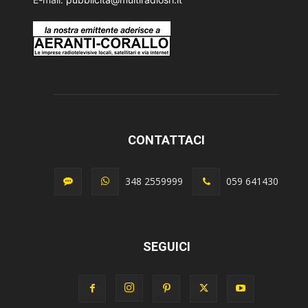
CONTATTACI
348 2559999
059 641430
SEGUICI