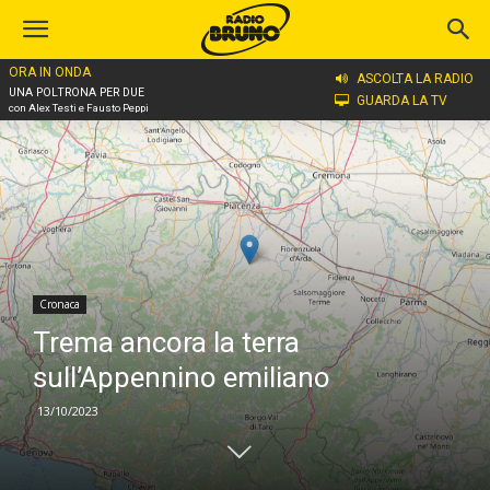
ORA IN ONDA
Home
Cronaca
ASCOLTA LA RADIO
UNA POLTRONA PER DUE
GUARDA LA TV
con Alex Testi e Fausto Peppi
Cronaca
Trema ancora la terra
sull’Appennino emiliano
13/10/2023