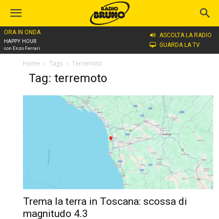
ORA IN ONDA
ASCOLTA LA RADIO
HAPPY HOUR
GUARDA LA TV
con Enzo Ferrari
Home
Tags
Terremoto
Tag: terremoto
Trema la terra in Toscana: scossa di
magnitudo 4.3