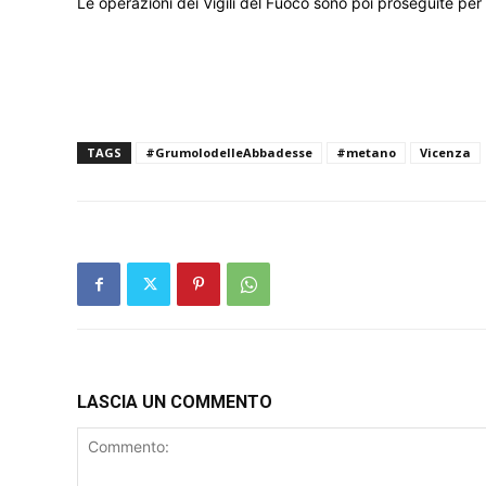
Le operazioni dei Vigili del Fuoco sono poi proseguite per 
TAGS
#GrumolodelleAbbadesse
#metano
Vicenza
LASCIA UN COMMENTO