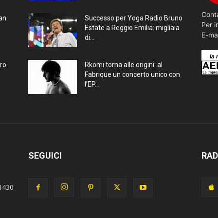
Conta
ran
Successo per Yoga Radio Bruno
Per i
Estate a Reggio Emilia: migliaia
E-ma
di...
bro
Rkomi torna alle origini: al
Fabrique un concerto unico con
l’EP...
SEGUICI
RAD
1430