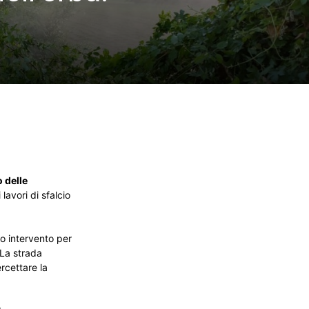
 delle
avori di sfalcio
mo intervento per
 La strada
ercettare la