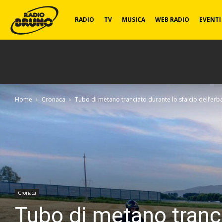
Radio
RADIO
TV
MUSICA
WEB RADIO
EVENTI
Bruno
Home
Cronaca
Tubo di metano tranciato durante lo sfalcio dell’erba: 
Cronaca
Tubo di metano trancia