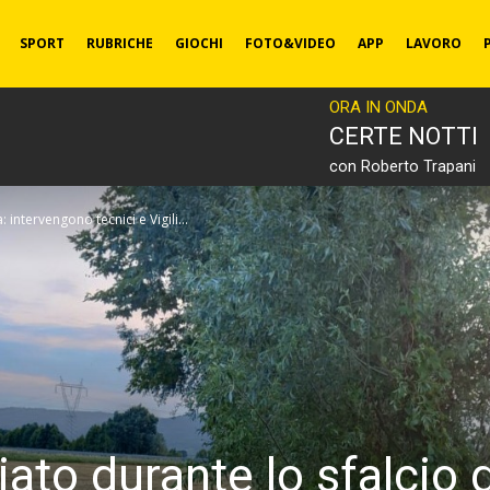
SPORT
RUBRICHE
GIOCHI
FOTO&VIDEO
APP
LAVORO
ORA IN ONDA
CERTE NOTTI
con Roberto Trapani
intervengono tecnici e Vigili...
to durante lo sfalcio d