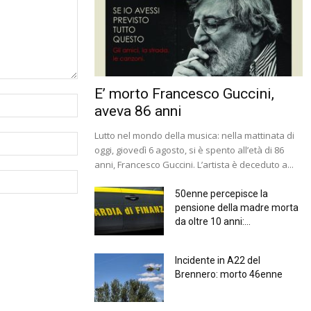
E’ morto Francesco Guccini,
aveva 86 anni
Lutto nel mondo della musica: nella mattinata di
oggi, giovedì 6 agosto, si è spento all’età di 86
anni, Francesco Guccini. L’artista è deceduto a...
50enne percepisce la
pensione della madre morta
da oltre 10 anni:...
Incidente in A22 del
Brennero: morto 46enne