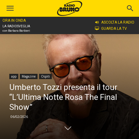
ORA IN ONDA
Home
app
ASCOLTA LA RADIO
LA RADIOSVEGLIA
GUARDA LA TV
con Barbara Barbieri
app
Magazine
Ospiti
Umberto Tozzi presenta il tour
“L’Ultima Notte Rosa The Final
Show”
06/02/2026