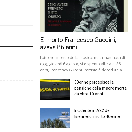
E’ morto Francesco Guccini,
aveva 86 anni
Lutto nel mondo della musica: nella mattinata di
oggi, giovedì 6 agosto, si è spento all’età di 86
anni, Francesco Guccini. L’artista è deceduto a...
50enne percepisce la
pensione della madre morta
da oltre 10 anni:...
Incidente in A22 del
Brennero: morto 46enne