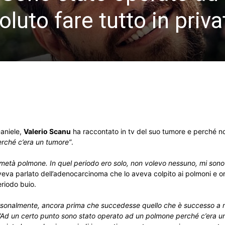
luto fare tutto in priva
Daniele,
Valerio Scanu
ha raccontato in tv del suo tumore e perché n
rché c’era un tumore”
.
metà polmone. In quel periodo ero solo, non volevo nessuno, mi son
aveva parlato dell’adenocarcinoma che lo aveva colpito ai polmoni e o
eriodo buio.
ersonalmente, ancora prima che succedesse quello che è successo a 
“Ad un certo punto sono stato operato ad un polmone perché c’era u