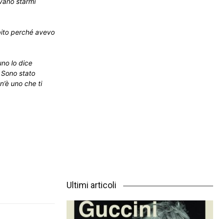
evano starmi
bito perché avevo
.
no lo dice
. Sono stato
n’è uno che ti
Ultimi articoli