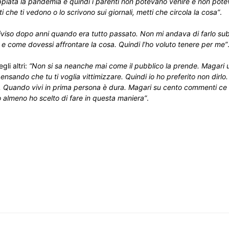
ppiata la pandemia e quindi i parenti non potevano venire e non pot
i che ti vedono o lo scrivono sui giornali, metti che circola la cosa”
.
iviso dopo anni quando era tutto passato. Non mi andava di farlo su
 e come dovessi affrontare la cosa. Quindi l’ho voluto tenere per me”
li altri:
“Non si sa neanche mai come il pubblico la prende. Magari u
pensando che tu ti voglia vittimizzare. Quindi io ho preferito non dirlo
ne. Quando vivi in prima persona è dura. Magari su cento commenti ce 
Io almeno ho scelto di fare in questa maniera”
.