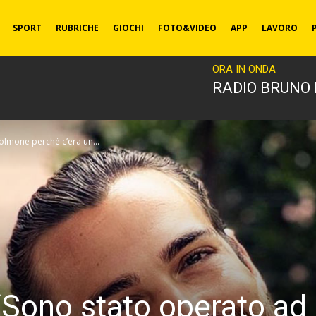
SPORT
RUBRICHE
GIOCHI
FOTO&VIDEO
APP
LAVORO
ORA IN ONDA
RADIO BRUNO
olmone perché c’era un...
: “Sono stato operato a