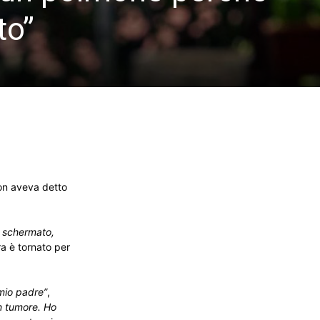
to”
on aveva detto
o schermato,
ra è tornato per
mio padre”
,
n tumore. Ho