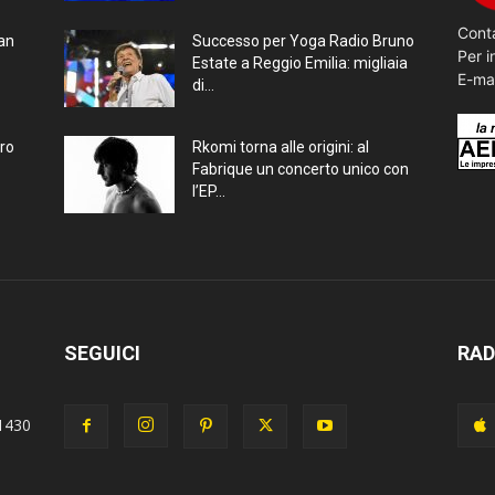
Conta
ran
Successo per Yoga Radio Bruno
Per i
Estate a Reggio Emilia: migliaia
E-ma
di...
bro
Rkomi torna alle origini: al
Fabrique un concerto unico con
l’EP...
SEGUICI
RAD
1430