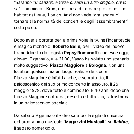
“
Saranno 10 canzoni e forse ci sarà un altro singolo, chi lo
s
a” – ammicca il
Kom
, che spera di tornare presto nel suo
habitat naturale, il palco. Anzi non vede l’ora, sogna di
tornare alla normalità dei concerti e degli “assembramenti”
sotto palco.
Dopo averla portata per la prima volta in tv, nell’incantevole
e magico mondo di
Roberto Bolle
, per il video del nuovo
brano (diretto dal regista
Pepsy Romanoff
) che esce oggi,
giovedì 7 gennaio, alle 21.00, Vasco ha voluto uno scenario
molto suggestivo:
Piazza Maggiore
a
Bologna
. Non una
location qualsiasi ma un luogo reale. E del cuore.
Piazza Maggiore è infatti anche, e soprattutto, il
palcoscenico del suo primo concerto in assoluto, il 26
maggio 1979, dove tutto è cominciato. E 40 anni dopo una
Piazza Maggiore notturna, deserta e tutta sua, si trasforma
in un palcoscenico speciale.
Da sabato 9 gennaio il video sarà poi la sigla di chiusura
del programma musicale “
Magazzini Musicali
“, su
Raidue
,
il sabato pomeriggio.