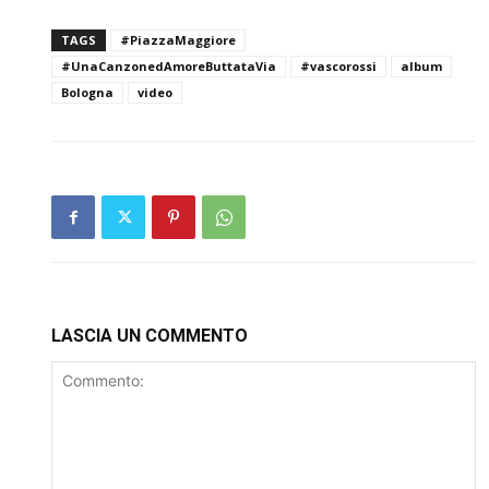
TAGS
#PiazzaMaggiore
#UnaCanzonedAmoreButtataVia
#vascorossi
album
Bologna
video
LASCIA UN COMMENTO