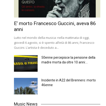
E’ morto Francesco Guccini, aveva 86
anni
Lutto nel mondo della musica: nella mattinata di oggi,
giovedì 6 agosto, si è spento all’età di 86 anni, Francesco
Guccini. L’artista è deceduto a...
50enne percepisce la pensione della
madre morta da oltre 10 anni:...
Incidente in A22 del Brennero: morto
46enne
Music News