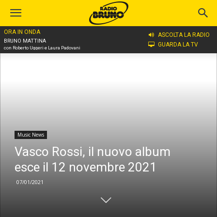
ORA IN ONDA
Home
Music News
ASCOLTA LA RADIO
BRUNO MATTINA
GUARDA LA TV
con Roberto Uggeri e Laura Padovani
Music News
Vasco Rossi, il nuovo album
esce il 12 novembre 2021
07/01/2021