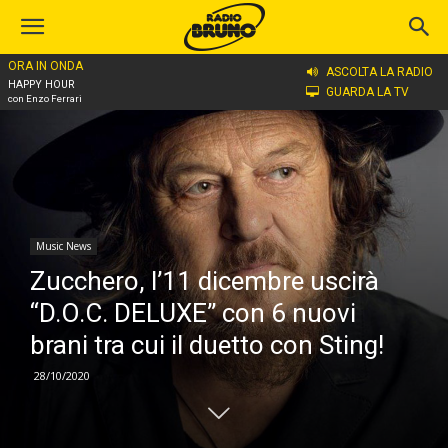
ORA IN ONDA
Home
Music News
ASCOLTA LA RADIO
HAPPY HOUR
GUARDA LA TV
con Enzo Ferrari
Music News
Zucchero, l’11 dicembre uscirà
“D.O.C. DELUXE” con 6 nuovi
brani tra cui il duetto con Sting!
28/10/2020