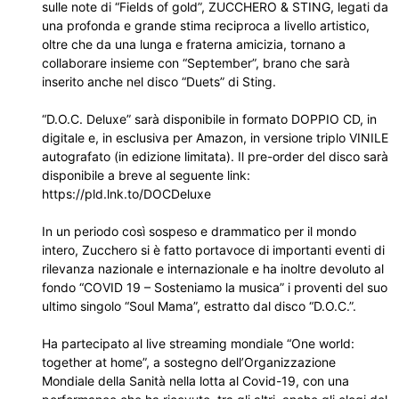
sulle note di “Fields of gold”, ZUCCHERO & STING, legati da
una profonda e grande stima reciproca a livello artistico,
oltre che da una lunga e fraterna amicizia, tornano a
collaborare insieme con “September”, brano che sarà
inserito anche nel disco “Duets” di Sting.
“D.O.C. Deluxe” sarà disponibile in formato DOPPIO CD, in
digitale e, in esclusiva per Amazon, in versione triplo VINILE
autografato (in edizione limitata). Il pre-order del disco sarà
disponibile a breve al seguente link:
https://pld.lnk.to/DOCDeluxe
In un periodo così sospeso e drammatico per il mondo
intero, Zucchero si è fatto portavoce di importanti eventi di
rilevanza nazionale e internazionale e ha inoltre devoluto al
fondo “COVID 19 – Sosteniamo la musica” i proventi del suo
ultimo singolo “Soul Mama”, estratto dal disco “D.O.C.”.
Ha partecipato al live streaming mondiale “One world:
together at home”, a sostegno dell’Organizzazione
Mondiale della Sanità nella lotta al Covid-19, con una