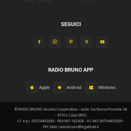
SEGUICI
RADIO BRUNO APP
Apple
Android
Windows
© RADIO BRUNO Società Cooperativa – sede: Via Nuova Ponente 28
- 41012 Carpi (MO)
c.f. e p.i. 00754450369 – REA MO 182428 – R.I. MO 00754450369 –
PEC Mail: radiobruno@legalmail.it