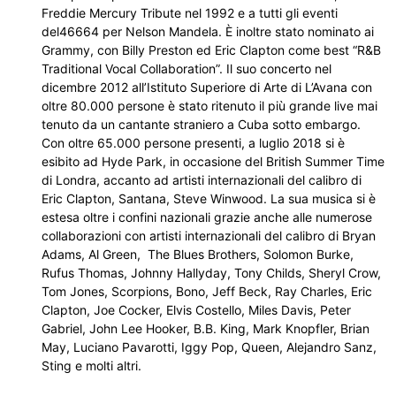
Freddie Mercury Tribute nel 1992 e a tutti gli eventi
del46664 per Nelson Mandela. È inoltre stato nominato ai
Grammy, con Billy Preston ed Eric Clapton come best “R&B
Traditional Vocal Collaboration”. Il suo concerto nel
dicembre 2012 all’Istituto Superiore di Arte di L’Avana con
oltre 80.000 persone è stato ritenuto il più grande live mai
tenuto da un cantante straniero a Cuba sotto embargo.
Con oltre 65.000 persone presenti, a luglio 2018 si è
esibito ad Hyde Park, in occasione del British Summer Time
di Londra, accanto ad artisti internazionali del calibro di
Eric Clapton, Santana, Steve Winwood. La sua musica si è
estesa oltre i confini nazionali grazie anche alle numerose
collaborazioni con artisti internazionali del calibro di Bryan
Adams, Al Green, The Blues Brothers, Solomon Burke,
Rufus Thomas, Johnny Hallyday, Tony Childs, Sheryl Crow,
Tom Jones, Scorpions, Bono, Jeff Beck, Ray Charles, Eric
Clapton, Joe Cocker, Elvis Costello, Miles Davis, Peter
Gabriel, John Lee Hooker, B.B. King, Mark Knopfler, Brian
May, Luciano Pavarotti, Iggy Pop, Queen, Alejandro Sanz,
Sting e molti altri.