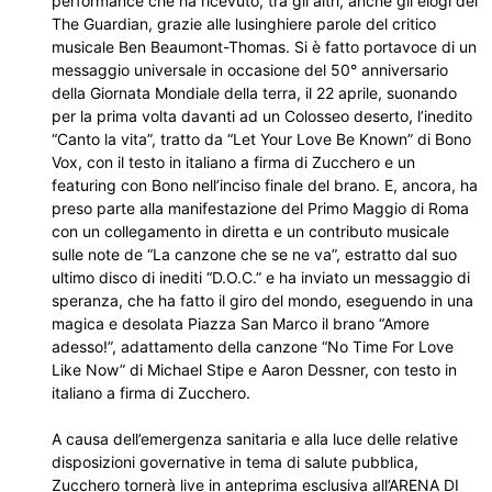
performance che ha ricevuto, tra gli altri, anche gli elogi del
The Guardian, grazie alle lusinghiere parole del critico
musicale Ben Beaumont-Thomas. Si è fatto portavoce di un
messaggio universale in occasione del 50° anniversario
della Giornata Mondiale della terra, il 22 aprile, suonando
per la prima volta davanti ad un Colosseo deserto, l’inedito
“Canto la vita”, tratto da “Let Your Love Be Known” di Bono
Vox, con il testo in italiano a firma di Zucchero e un
featuring con Bono nell’inciso finale del brano. E, ancora, ha
preso parte alla manifestazione del Primo Maggio di Roma
con un collegamento in diretta e un contributo musicale
sulle note de “La canzone che se ne va”, estratto dal suo
ultimo disco di inediti “D.O.C.” e ha inviato un messaggio di
speranza, che ha fatto il giro del mondo, eseguendo in una
magica e desolata Piazza San Marco il brano “Amore
adesso!”, adattamento della canzone “No Time For Love
Like Now” di Michael Stipe e Aaron Dessner, con testo in
italiano a firma di Zucchero.
A causa dell’emergenza sanitaria e alla luce delle relative
disposizioni governative in tema di salute pubblica,
Zucchero tornerà live in anteprima esclusiva all’ARENA DI