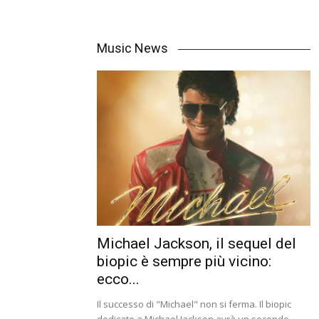
Music News
Michael Jackson, il sequel del
biopic è sempre più vicino:
ecco...
Il successo di "Michael" non si ferma. Il biopic
dedicato a Michael Jackson avrà un secondo