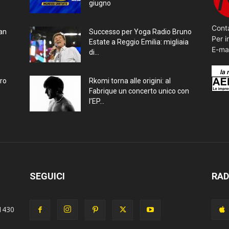
giugno
Conta
ran
Successo per Yoga Radio Bruno
Per i
Estate a Reggio Emilia: migliaia
E-ma
di...
bro
Rkomi torna alle origini: al
Fabrique un concerto unico con
l’EP...
SEGUICI
RAD
1430