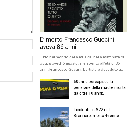
E’ morto Francesco Guccini,
aveva 86 anni
Lutto nel mondo della musica: nella mattinata di
oggi, giovedì 6 agosto, si è spento all’età di 86
anni, Francesco Guccini. L’artista è deceduto a...
50enne percepisce la
pensione della madre morta
da oltre 10 anni:...
Incidente in A22 del
Brennero: morto 46enne