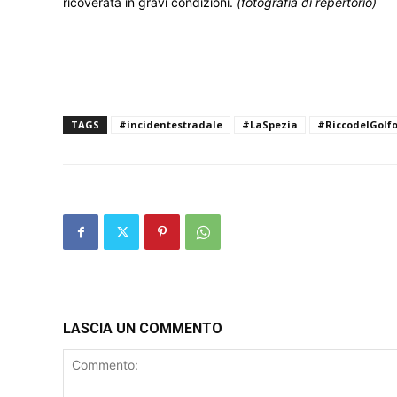
ricoverata in gravi condizioni.
(fotografia di repertorio)
TAGS
#incidentestradale
#LaSpezia
#RiccodelGolf
LASCIA UN COMMENTO