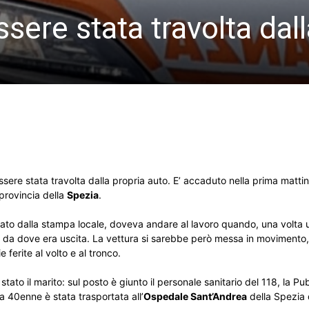
ere stata travolta dall
re stata travolta dalla propria auto. E’ accaduto nella prima mattinat
 provincia della
Spezia
.
ato dalla stampa locale, doveva andare al lavoro quando, una volta u
lo da dove era uscita. La vettura si sarebbe però messa in movimento,
ferite al volto e al tronco.
tato il marito: sul posto è giunto il personale sanitario del 118, la P
La 40enne è stata trasportata all’
Ospedale Sant’Andrea
della Spezia 