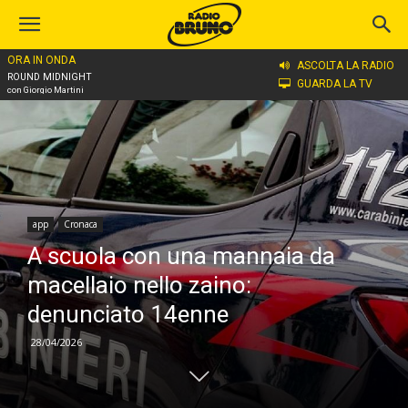
ORA IN ONDA
Home
app
ASCOLTA LA RADIO
ROUND MIDNIGHT
GUARDA LA TV
con Giorgio Martini
app
Cronaca
A scuola con una mannaia da
macellaio nello zaino:
denunciato 14enne
28/04/2026