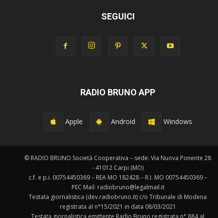
SEGUICI
RADIO BRUNO APP
Apple
Android
Windows
© RADIO BRUNO Società Cooperativa – sede: Via Nuova Ponente 28
- 41012 Carpi (MO)
c.f. e p.i. 00754450369 – REA MO 182428 – R.I. MO 00754450369 –
PEC Mail: radiobruno@legalmail.it
Testata giornalistica (dev.radiobruno.it) c/o Tribunale di Modena
registrata al n°15/2021 in data 08/03/2021
Testata giornalistica emittente Radio Bruno registrata n° 884 al