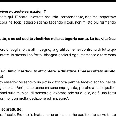
 vivere queste sensazioni?
ssere qui. E’ stata un’estate assurda, sorprendente, non me l’aspettav
ora nel loop, adesso stiamo facendo il tour, non mi sto più fermando.
to, e ne sei uscita vincitrice nella categoria canto. La tua vita è 
 ci voglia, oltre all’impegno, la gratitudine nei confronti di tutto que
ntate. Io stessa l’ho fatto, bisogna godersi ogni momento e fare com
la di Amici hai dovuto affrontare la didattica. L’hai accettato subit
re?
o esserlo? Mi sentivo un po’ in difficoltà perchè facevo schifo, nel r
ogni cosa. Però piano piano mi sono impegnata, perchè anche quello 
armi sulla musica, di pensare e lavorare solo su quello, ed è una for
massimo, con molta dedizione ed impegno”.
, soprattutto.
ora faccio. Ero disciplinata anche prima, ma ho capito che serve tanto