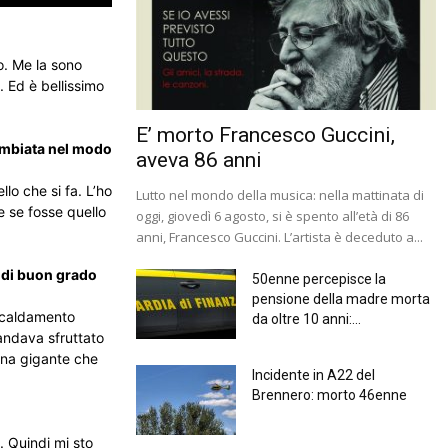
o. Me la sono
 Ed è bellissimo
E’ morto Francesco Guccini,
cambiata nel modo
aveva 86 anni
llo che si fa. L’ho
Lutto nel mondo della musica: nella mattinata di
e se fosse quello
oggi, giovedì 6 agosto, si è spento all’età di 86
anni, Francesco Guccini. L’artista è deceduto a...
o di buon grado
50enne percepisce la
pensione della madre morta
iscaldamento
da oltre 10 anni:...
andava sfruttato
tuna gigante che
Incidente in A22 del
Brennero: morto 46enne
. Quindi mi sto