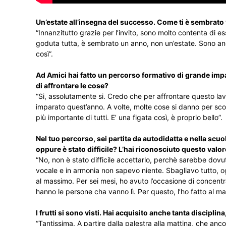
Un’estate all’insegna del successo. Come ti è sembrato
“Innanzitutto grazie per l’invito, sono molto contenta di e
goduta tutta, è sembrato un anno, non un’estate. Sono anc
così”.
Ad Amici hai fatto un percorso formativo di grande impat
di affrontare le cose?
“Si, assolutamente si. Credo che per affrontare questo lavoro
imparato quest’anno. A volte, molte cose si danno per sco
più importante di tutti. E’ una figata così, è proprio bello”.
Nel tuo percorso, sei partita da autodidatta e nella scuo
oppure è stato difficile? L’hai riconosciuto questo valo
“No, non è stato difficile accettarlo, perchè sarebbe dovut
vocale e in armonia non sapevo niente. Sbagliavo tutto, 
al massimo. Per sei mesi, ho avuto l’occasione di concentr
hanno le persone cha vanno lì. Per questo, l’ho fatto al 
I frutti si sono visti. Hai acquisito anche tanta disciplina
“Tantissima. A partire dalla palestra alla mattina, che anc