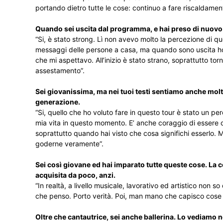
portando dietro tutte le cose: continuo a fare riscaldamen
Quando sei uscita dal programma, e hai preso di nuovo
“Si, è stato strong. Lì non avevo molto la percezione di q
messaggi delle persone a casa, ma quando sono uscita ho 
che mi aspettavo. All’inizio è stato strano, soprattutto torn
assestamento”.
Sei giovanissima, ma nei tuoi testi sentiamo anche molta
generazione.
“Si, quello che ho voluto fare in questo tour è stato un perco
mia vita in questo momento. E’ anche coraggio di essere cont
soprattutto quando hai visto che cosa significhi esserlo. M
goderne veramente”.
Sei così giovane ed hai imparato tutte queste cose. La 
acquisita da poco, anzi.
“In realtà, a livello musicale, lavorativo ed artistico no
che penso. Porto verità. Poi, man mano che capisco cose d
Oltre che cantautrice, sei anche ballerina. Lo vediamo ne