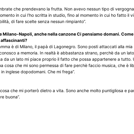
 Lambrate che prendevano la frutta. Non avevo nessun tipo di vergogna
omento in cui l’ho scritta in studio, fino al momento in cui ho fatto il 
bilità, di fare scelte senza nessun rimpianto”.
’asse Milano-Napoli, anche nella canzone Ci pensiamo domani. Come fa
 affascinanti?
ma è di Milano, il papà di Lagonegro. Sono posti attaccati alla mia pe
 conosco a memoria. In realtà è abbastanza strano, perchè da un lato
a da un lato mi piace proprio il fatto che possa appartenere a tutto
’ una cosa che mi sono permessa di fare perchè faccio musica, che è li
 in inglese dopodomani. Che mi frega”.
na cosa che mi porterò dietro a vita. Sono anche molto puntigliosa e pa
ere buona”.