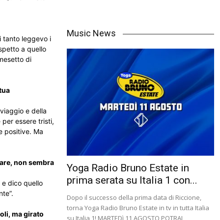
Music News
i tanto leggevo i
spetto a quello
 mesetto di
tua
 viaggio e della
per essere tristi,
e positive. Ma
ntare, non sembra
Yoga Radio Bruno Estate in
prima serata su Italia 1 con...
 e dico quello
nte”.
Dopo il successo della prima data di Riccione,
torna Yoga Radio Bruno Estate in tv in tutta Italia
oli, ma girato
su Italia 1! MARTEDì 11 AGOSTO POTRAI