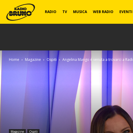
Radio
RADIO
TV
MUSICA
WEB RADIO
EVENTI
Bruno
Home
Magazine
Ospiti
Angelina Mango è venuta a trovarci a Rad
Magazine
Ospiti