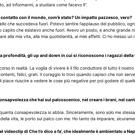
to, ad informarmi, a studiare come facevo lì”.
 contatto con il mondo, com’è stato? Un impatto pazzesco, vero?
uello che succedeva fuori. Potevo sentire l’applauso del pubblico, ogn
capito che esistevo anche fuori. Avevo un posto, e anche grande ri
are alla mia vita, alla mia quotidianità, ai miei affetti. Ci ho messo un
 profondità, gli up and down in cui si riconoscono i ragazzi della 
rso in realtà. La voglia di vivere è il filo conduttore di tutto il nostro
enti, felici, grati. Il coraggio lo trovi quando capisci che non serve 
i piace riuscire a vedere le cose più negative per poi godere di quell
consapvolezza che hai sul palcoscenico, nel creare i brani, nel ca
n so quanta consapevolezza io abbia. Sinceramente, sono solo me stessa
ella vita, le porto sul palco con me. Ho tanto da imparare, sicurame
l videoclip di Che t’o dico a fa’, che idealmente è ambientato a Nap