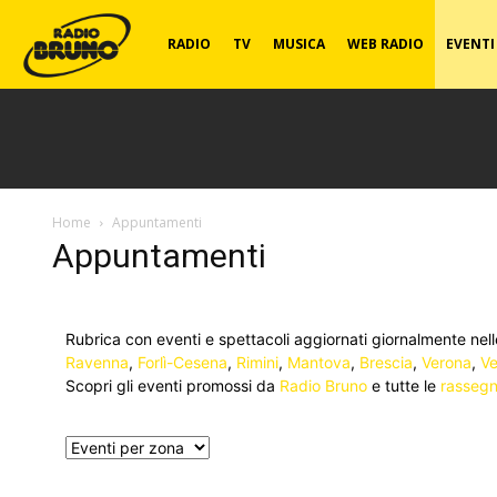
Radio
RADIO
TV
MUSICA
WEB RADIO
EVENTI
Bruno
Home
Appuntamenti
Appuntamenti
Rubrica con eventi e spettacoli aggiornati giornalmente nel
Ravenna
,
Forlì-Cesena
,
Rimini
,
Mantova
,
Brescia
,
Verona
,
Ve
Scopri gli eventi promossi da
Radio Bruno
e tutte le
rassegne