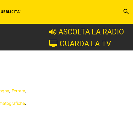
PUBBLICITA’
ASCOLTA LA RADIO
GUARDA LA TV
logna
,
Ferrara
,
matografiche
.