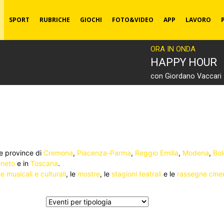
SPORT
RUBRICHE
GIOCHI
FOTO&VIDEO
APP
LAVORO
ORA IN ONDA
HAPPY HOUR
con Giordano Vaccari
le province di
Cremona
,
Piacenza-Parma
,
Reggio Emilia
,
Modena
,
Bo
neto
e in
Toscana
.
 musicali e culturali
, le
mostre
, le
stagioni teatrali
e le
rassegne cine