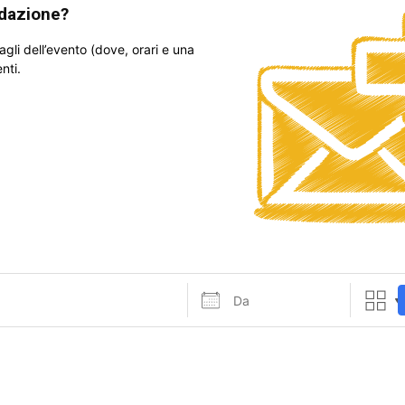
edazione?
tagli dell’evento (dove, orari e una
nti.
Da