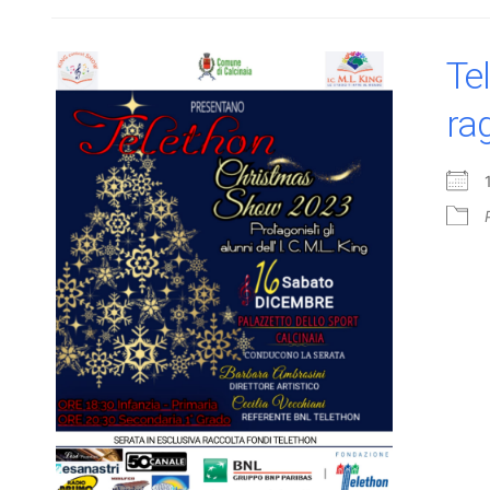
Te
ra