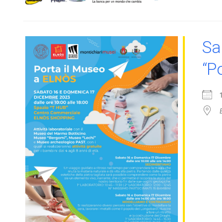
Sa
“P