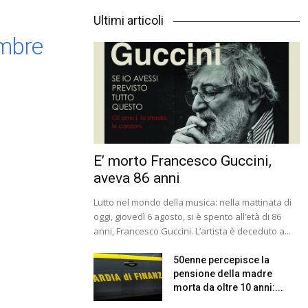
Ultimi articoli
mbre
E’ morto Francesco Guccini,
aveva 86 anni
Lutto nel mondo della musica: nella mattinata di
oggi, giovedì 6 agosto, si è spento all’età di 86
anni, Francesco Guccini. L’artista è deceduto a...
50enne percepisce la
pensione della madre
morta da oltre 10 anni:...