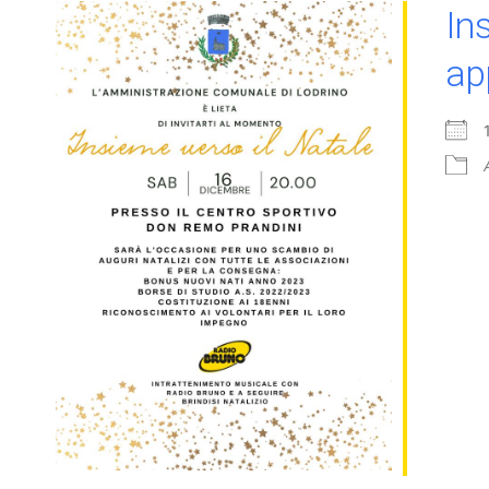
In
ap