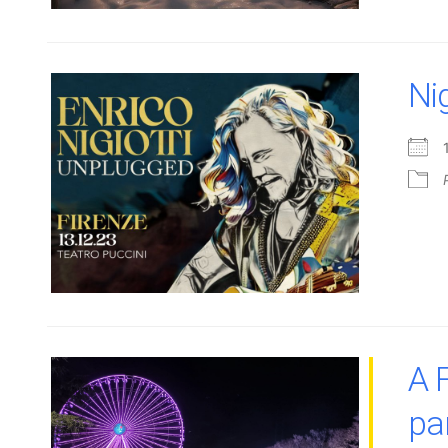
Ni
A 
pa