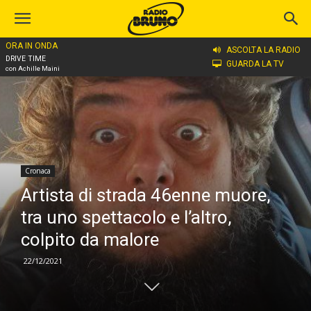
ORA IN ONDA
Home
Cronaca
ASCOLTA LA RADIO
DRIVE TIME
GUARDA LA TV
con Achille Maini
Cronaca
Artista di strada 46enne muore,
tra uno spettacolo e l’altro,
colpito da malore
22/12/2021