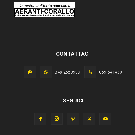
CONTATTACI
348 2559999
059 641430
SEGUICI