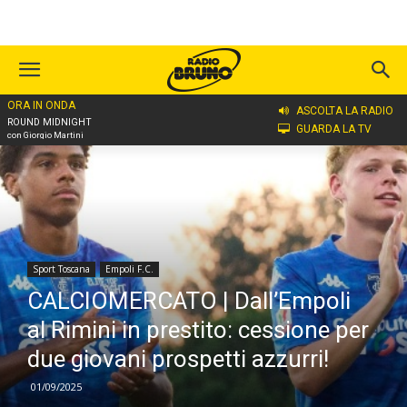
ORA IN ONDA
Home
Sport Toscana
Empoli F.C.
ASCOLTA LA RADIO
ROUND MIDNIGHT
GUARDA LA TV
con Giorgio Martini
Sport Toscana
Empoli F.C.
CALCIOMERCATO | Dall’Empoli
al Rimini in prestito: cessione per
due giovani prospetti azzurri!
01/09/2025