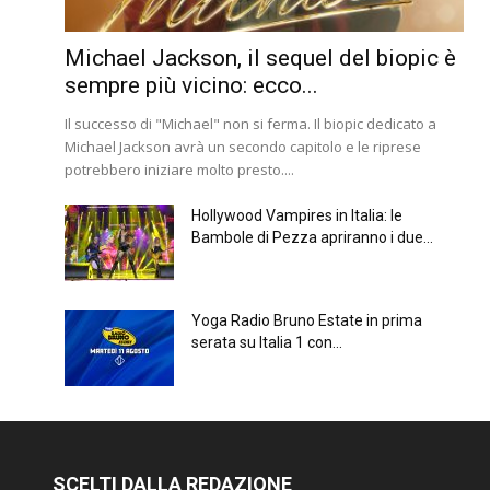
Michael Jackson, il sequel del biopic è
sempre più vicino: ecco...
Il successo di "Michael" non si ferma. Il biopic dedicato a
Michael Jackson avrà un secondo capitolo e le riprese
potrebbero iniziare molto presto....
Hollywood Vampires in Italia: le
Bambole di Pezza apriranno i due...
Yoga Radio Bruno Estate in prima
serata su Italia 1 con...
SCELTI DALLA REDAZIONE