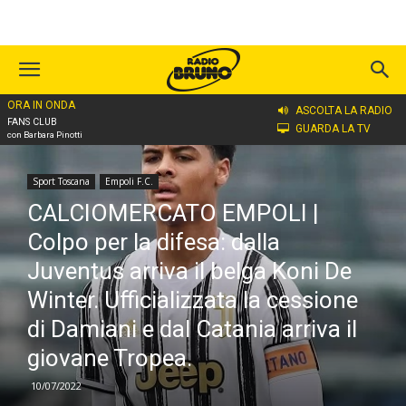
ORA IN ONDA
Home
Sport Toscana
Empoli F.C.
ASCOLTA LA RADIO
FANS CLUB
GUARDA LA TV
con Barbara Pinotti
Sport Toscana
Empoli F.C.
CALCIOMERCATO EMPOLI |
Colpo per la difesa: dalla
Juventus arriva il belga Koni De
Winter. Ufficializzata la cessione
di Damiani e dal Catania arriva il
giovane Tropea.
10/07/2022