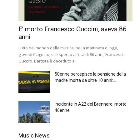
E’ morto Francesco Guccini, aveva 86
anni
Lutto nel mondo della musica: nella mattinata di oggi,
giovedì 6 agosto, si è spento all’età di 86 anni, Francesco
Guccini. L’artista è deceduto a...
50enne percepisce la pensione della
madre morta da oltre 10 anni:...
Incidente in A22 del Brennero: morto
46enne
Music News